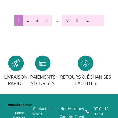
1
2
3
4
…
10
11
12
→
LIVRAISON
PAIEMENTS
RETOURS & ÉCHANGES
RAPIDE
SÉCURISÉS
FACILITÉS
Contactez-
Nos Marques
07 61 15
Home
Nous
04 14
Compte Client