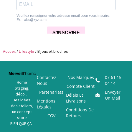
Accueil
/
Lifestyle
/ Bijoux et broches
Contactez-
Nos Marques
07 61 15
Home
Nous
04 14
Compte Client
Staging,
Partenariats
Envoyer
déco…
Délais Et
Un Mail
Des idées,
Mentions
Livraisons
des ateliers,
Légales
Conditions De
un concept
CGV
Retours
store
RIEN QUE ÇA !