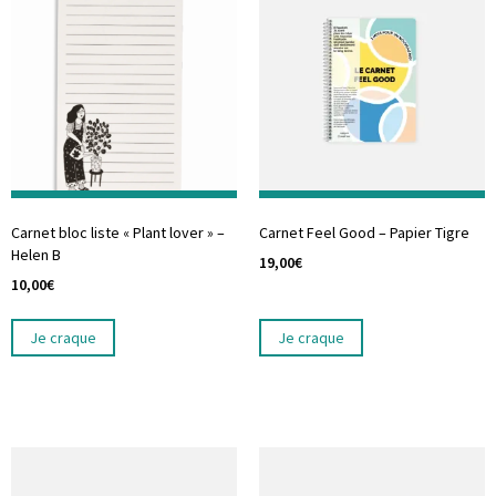
Carnet bloc liste « Plant lover » –
Carnet Feel Good – Papier Tigre
Helen B
19,00
€
10,00
€
Je craque
Je craque