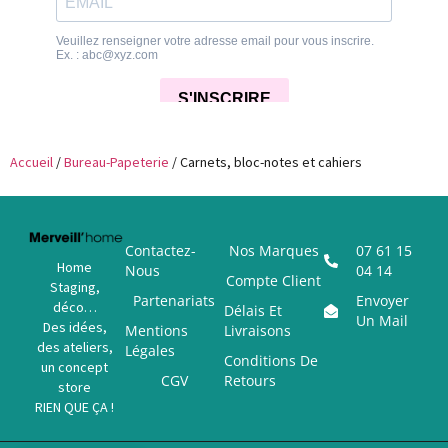
Accueil
/
Bureau-Papeterie
/ Carnets, bloc-notes et cahiers
Contactez-
Nos Marques
07 61 15
Home
Nous
04 14
Compte Client
Staging,
Partenariats
Envoyer
déco…
Délais Et
Un Mail
Des idées,
Mentions
Livraisons
des ateliers,
Légales
Conditions De
un concept
CGV
Retours
store
RIEN QUE ÇA !