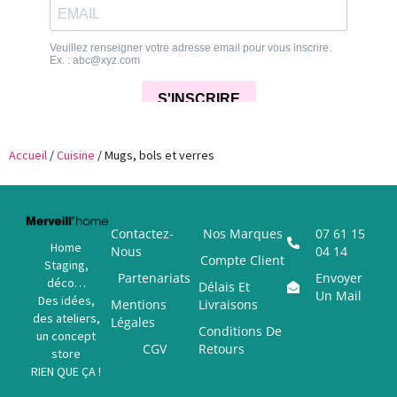
Accueil
/
Cuisine
/ Mugs, bols et verres
Contactez-
Nos Marques
07 61 15
Home
Nous
04 14
Compte Client
Staging,
Partenariats
Envoyer
déco…
Délais Et
Un Mail
Des idées,
Mentions
Livraisons
des ateliers,
Légales
Conditions De
un concept
CGV
Retours
store
RIEN QUE ÇA !