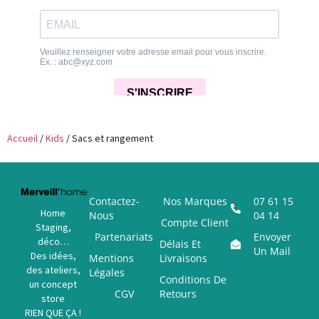
Accueil
/
Kids
/ Sacs et rangement
Contactez-
Nos Marques
07 61 15
Home
Nous
04 14
Compte Client
Staging,
Partenariats
Envoyer
déco…
Délais Et
Un Mail
Des idées,
Mentions
Livraisons
des ateliers,
Légales
Conditions De
un concept
CGV
Retours
store
RIEN QUE ÇA !