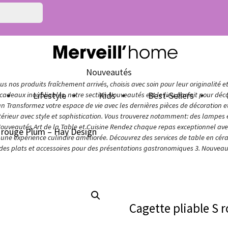
Nouveautés
s nos produits fraîchement arrivés, choisis avec soin pour leur originalité e
n
Lifestyle
Kids
Best-Sellers
adeaux inoubliables, notre section Nouveautés est le lieu parfait pour décou
ign Transformez votre espace de vie avec les dernières pièces de décoration 
térieur avec style et sophistication. Vous trouverez notamment: des lampes e
Nouveautés Art de la Table et Cuisine Rendez chaque repas exceptionnel avec 
S rouge Plum – Hay Design
ur une expérience culinaire améliorée. Découvrez des services de table en cér
 des plats et accessoires pour des présentations gastronomiques 3. Nouveaut
Cagette pliable S 