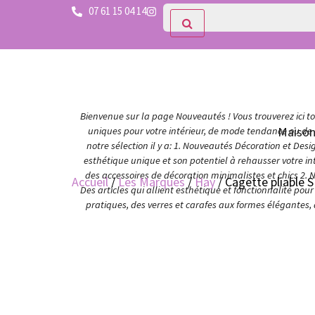
07 61 15 04 14
Bienvenue sur la page Nouveautés ! Vous trouverez ici tou
Maiso
uniques pour votre intérieur, de mode tendance ou de c
notre sélection il y a: 1. Nouveautés Décoration et Des
esthétique unique et son potentiel à rehausser votre in
des accessoires de décoration minimalistes et chics 2. 
Accueil
/
Les Marques
/
Hay
/ Cagette pliable 
Des articles qui allient esthétique et fonctionnalité po
pratiques, des verres et carafes aux formes élégantes,