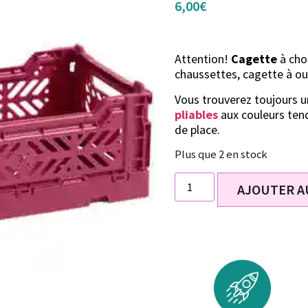
6,00
€
Attention!
Cagette
à choi
chaussettes, cagette à ou
Vous trouverez toujours un
pliables
aux couleurs tend
de place.
Plus que 2 en stock
AJOUTER A