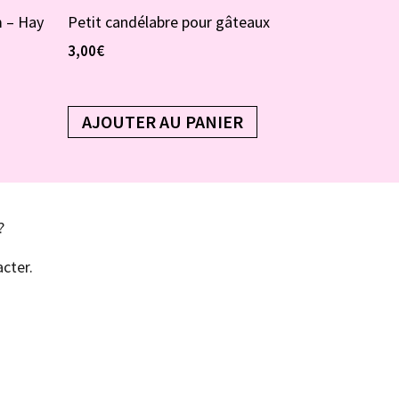
m – Hay
Petit candélabre pour gâteaux
3,00
€
AJOUTER AU PANIER
?
cter.