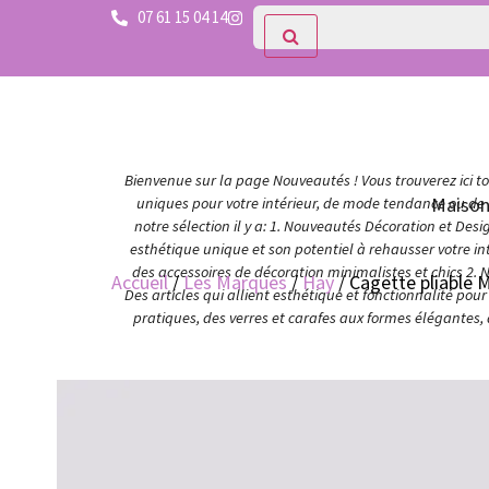
07 61 15 04 14
Bienvenue sur la page Nouveautés ! Vous trouverez ici tou
Maiso
uniques pour votre intérieur, de mode tendance ou de c
notre sélection il y a: 1. Nouveautés Décoration et Des
esthétique unique et son potentiel à rehausser votre in
des accessoires de décoration minimalistes et chics 2. 
Accueil
/
Les Marques
/
Hay
/ Cagette pliable 
Des articles qui allient esthétique et fonctionnalité po
pratiques, des verres et carafes aux formes élégantes,