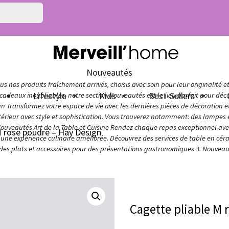
Nouveautés
s nos produits fraîchement arrivés, choisis avec soin pour leur originalité e
n
Lifestyle
Kids
Best-Sellers
adeaux inoubliables, notre section Nouveautés est le lieu parfait pour décou
ign Transformez votre espace de vie avec les dernières pièces de décoration 
térieur avec style et sophistication. Vous trouverez notamment: des lampes e
Nouveautés Art de la Table et Cuisine Rendez chaque repas exceptionnel avec 
M rose poudré – Hay Design
ur une expérience culinaire améliorée. Découvrez des services de table en cér
 des plats et accessoires pour des présentations gastronomiques 3. Nouveaut
Cagette pliable M 