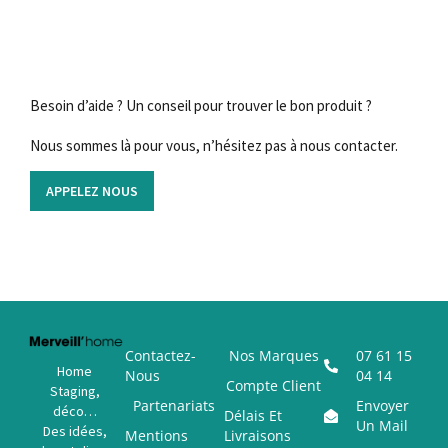
Besoin d’aide ? Un conseil pour trouver le bon produit ?
Nous sommes là pour vous, n’hésitez pas à nous contacter.
APPELEZ NOUS
Contactez-
Nos Marques
07 61 15
Home
Nous
04 14
Compte Client
Staging,
Partenariats
Envoyer
déco…
Délais Et
Un Mail
Des idées,
Mentions
Livraisons