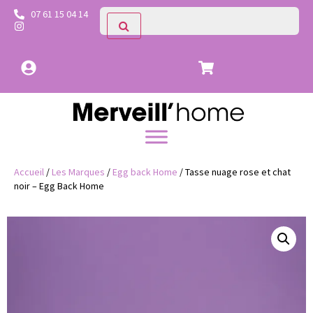
07 61 15 04 14
Accueil
/
Les Marques
/
Egg back Home
/ Tasse nuage rose et chat
noir – Egg Back Home