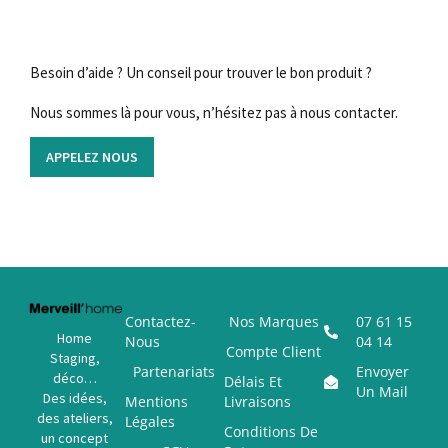
Besoin d’aide ? Un conseil pour trouver le bon produit ?
Nous sommes là pour vous, n’hésitez pas à nous contacter.
APPELEZ NOUS
Contactez-
Nos Marques
07 61 15
Home
Nous
04 14
Compte Client
Staging,
Partenariats
Envoyer
déco…
Délais Et
Un Mail
Des idées,
Mentions
Livraisons
des ateliers,
Légales
Conditions De
un concept