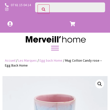
07 61 15 04 14
Accueil
/
Les Marques
/
Egg back Home
/ Mug Cotton Candy rose –
Egg Back Home