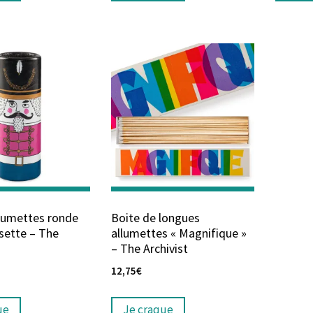
llumettes ronde
Boite de longues
sette – The
allumettes « Magnifique »
– The Archivist
12,75
€
ue
Je craque