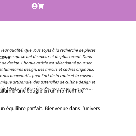
t leur qualité. Que vous soyez à la recherche de pièces
Love
vrir ce qui se fait de mieux et de plus récent. Dans
et de design. Chaque article est sélectionné pour son
t luminaires design, des miroirs et cadres originaux,
nos nouveautés pour l’art de la table et la cuisine.
amique artisanale, des ustensiles de cuisine design et
és Lifestyle et Bien-être Prenez soin de vous avec…
d’allumer une bougie en un moment de
n équilibre parfait. Bienvenue dans l’univers