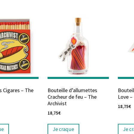
s Cigares – The
Bouteille d’allumettes
Bouteil
Cracheur de feu – The
Love – 
Archivist
18,75
€
18,75
€
ue
Je craque
Je c