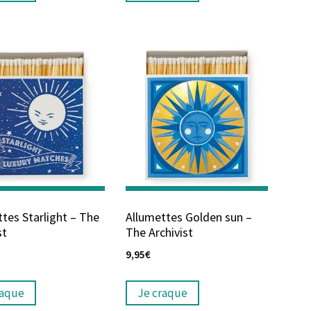
tes Starlight – The
Allumettes Golden sun –
st
The Archivist
9,95
€
raque
Je craque