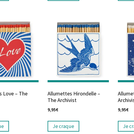
s Love – The
Allumettes Hirondelle –
Allumet
The Archivist
Archivi
9,95
€
9,95
€
ue
Je craque
Je c