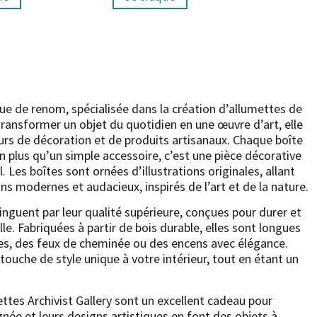
e de renom, spécialisée dans la création d’allumettes de
 transformer un objet du quotidien en une œuvre d’art, elle
rs de décoration et de produits artisanaux. Chaque boîte
en plus qu’un simple accessoire, c’est une pièce décorative
. Les boîtes sont ornées d’illustrations originales, allant
s modernes et audacieux, inspirés de l’art et de la nature.
inguent par leur qualité supérieure, conçues pour durer et
lle. Fabriquées à partir de bois durable, elles sont longues
ies, des feux de cheminée ou des encens avec élégance.
ouche de style unique à votre intérieur, tout en étant un
ettes Archivist Gallery sont un excellent cadeau pour
née et leurs designs artistiques en font des objets à