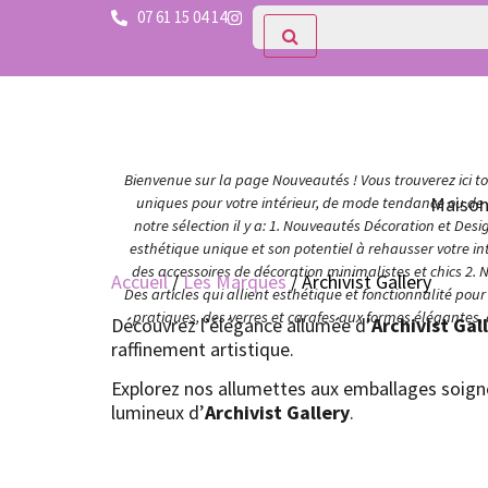
07 61 15 04 14
Bienvenue sur la page Nouveautés ! Vous trouverez ici tou
Maiso
uniques pour votre intérieur, de mode tendance ou de c
notre sélection il y a: 1. Nouveautés Décoration et Des
esthétique unique et son potentiel à rehausser votre in
des accessoires de décoration minimalistes et chics 2. 
Accueil
/
Les Marques
/ Archivist Gallery
Des articles qui allient esthétique et fonctionnalité po
pratiques, des verres et carafes aux formes élégantes,
Découvrez l’élégance allumée d’
Archivist Gal
raffinement artistique.
Explorez nos allumettes aux emballages soigneu
lumineux d’
Archivist Gallery
.