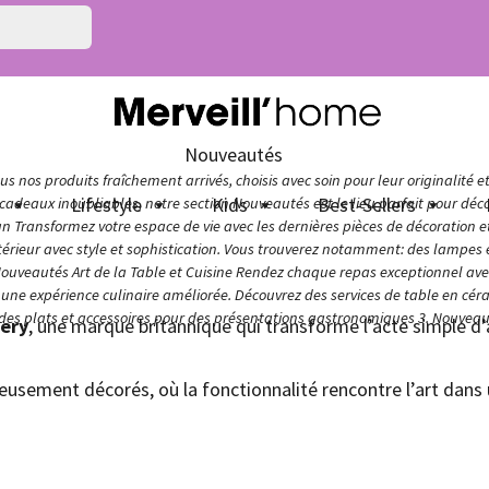
Nouveautés
s nos produits fraîchement arrivés, choisis avec soin pour leur originalité e
n
Lifestyle
Kids
Best-Sellers
adeaux inoubliables, notre section Nouveautés est le lieu parfait pour décou
ign Transformez votre espace de vie avec les dernières pièces de décoration 
térieur avec style et sophistication. Vous trouverez notamment: des lampes e
Nouveautés Art de la Table et Cuisine Rendez chaque repas exceptionnel avec 
ur une expérience culinaire améliorée. Découvrez des services de table en cér
 des plats et accessoires pour des présentations gastronomiques 3. Nouveaut
lery
, une marque britannique qui transforme l’acte simple 
sement décorés, où la fonctionnalité rencontre l’art dans u