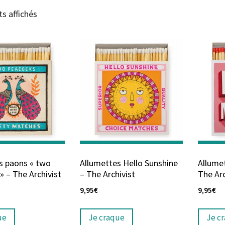
ts affichés
s paons « two
Allumettes Hello Sunshine
Allumet
» – The Archivist
– The Archivist
The Arc
9,95
€
9,95
€
ue
Je craque
Je c