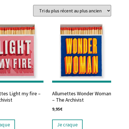
tes Light my fire –
Allumettes Wonder Woman
hivist
– The Archivist
9,95
€
raque
Je craque