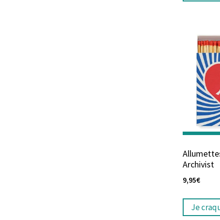
Allumette
Archivist
9,95
€
Je craq