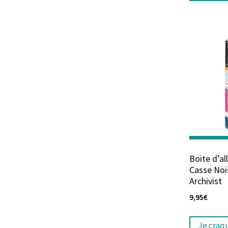
Boite d’a
Casse Noi
Archivist
9,95
€
Je craq