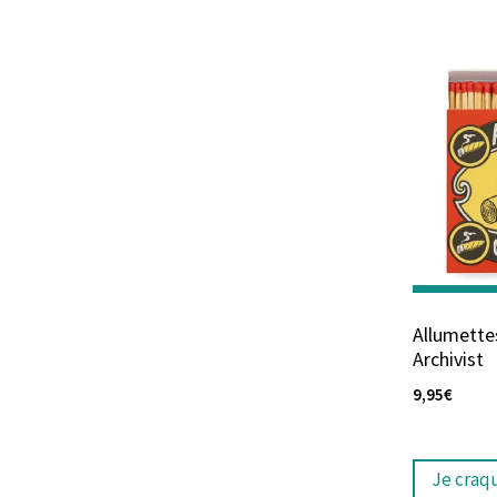
Allumette
Archivist
9,95
€
Je craq