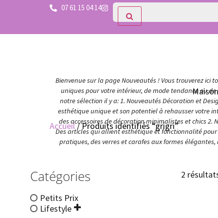
07 61 15 04 14
Bienvenue sur la page Nouveautés ! Vous trouverez ici tou
Maiso
uniques pour votre intérieur, de mode tendance ou de c
notre sélection il y a: 1. Nouveautés Décoration et Des
esthétique unique et son potentiel à rehausser votre in
des accessoires de décoration minimalistes et chics 2. 
Accueil
/ Produits identifiés “grigri”
Des articles qui allient esthétique et fonctionnalité po
pratiques, des verres et carafes aux formes élégantes,
Catégories
2 résultat
Petits Prix
Lifestyle