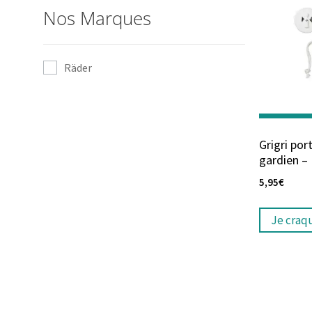
Nos Marques
Räder
Grigri po
gardien –
5,95
€
Je craq