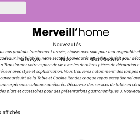
Nouveautés
s nos produits fraîchement arrivés, choisis avec soin pour leur originalité e
n
Lifestyle
Kids
Best-Sellers
adeaux inoubliables, notre section Nouveautés est le lieu parfait pour décou
ign Transformez votre espace de vie avec les dernières pièces de décoration 
térieur avec style et sophistication. Vous trouverez notamment: des lampes e
Nouveautés Art de la Table et Cuisine Rendez chaque repas exceptionnel avec 
ur une expérience culinaire améliorée. Découvrez des services de table en cér
 des plats et accessoires pour des présentations gastronomiques 3. Nouveaut
s affichés