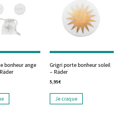
rte bonheur ange
Grigri porte bonheur soleil
 Räder
– Räder
5,95
€
ue
Je craque