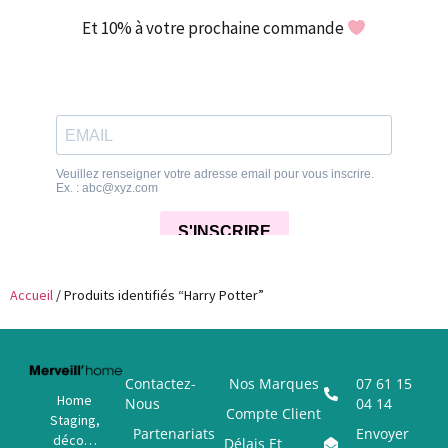
Et 10% à votre prochaine commande
Accueil
/ Produits identifiés “Harry Potter”
Contactez-
Nos Marques
07 61 15
Home
Nous
04 14
Compte Client
Staging,
Partenariats
Envoyer
déco…
Délais Et