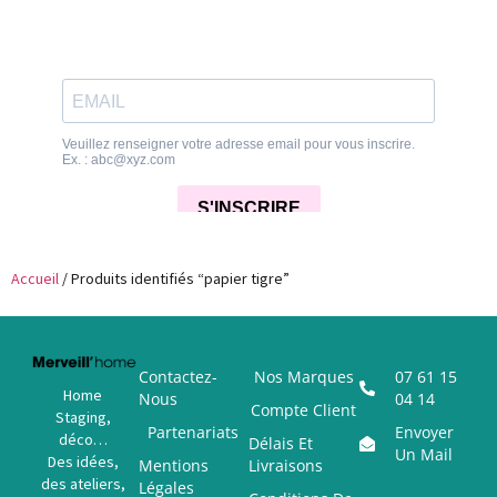
Accueil
/ Produits identifiés “papier tigre”
Contactez-
Nos Marques
07 61 15
Home
Nous
04 14
Compte Client
Staging,
Partenariats
Envoyer
déco…
Délais Et
Un Mail
Des idées,
Mentions
Livraisons
des ateliers,
Légales