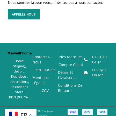
Nous sommes là pour vous, n’hésitez pas à nous contacter.
APPELEZ NOUS
Contactez-
Nos Marques
07 61 15
Home
Nous
04 14
Compte Client
Staging,
Partenariats
Envoyer
déco…
Délais Et
Un Mail
Des idées,
Mentions
Livraisons
des ateliers,
Légales
Conditions De
un concept
CGV
Retours
store
RIEN QUE ÇA !
Copyright © 2024 – Tous
FR
Droits Réservés