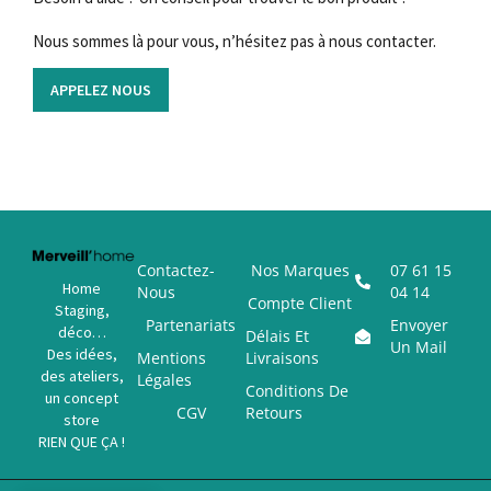
Nous sommes là pour vous, n’hésitez pas à nous contacter.
APPELEZ NOUS
Contactez-
Nos Marques
07 61 15
Home
Nous
04 14
Compte Client
Staging,
Partenariats
Envoyer
déco…
Délais Et
Un Mail
Des idées,
Mentions
Livraisons
des ateliers,
Légales
Conditions De
un concept
CGV
Retours
store
RIEN QUE ÇA !