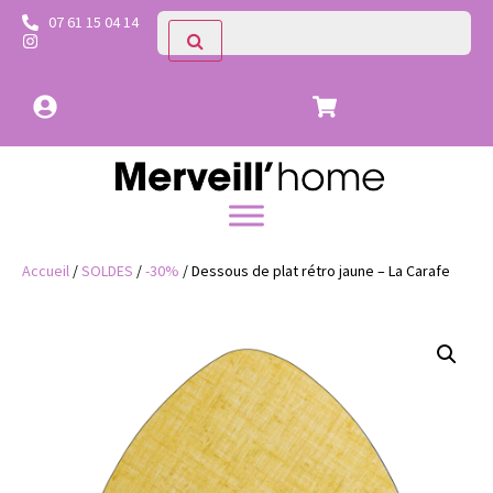
07 61 15 04 14
Accueil
/
SOLDES
/
-30%
/ Dessous de plat rétro jaune – La Carafe