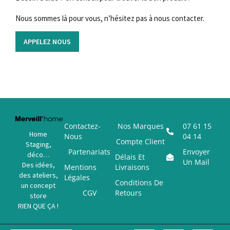
Nous sommes là pour vous, n’hésitez pas à nous contacter.
APPELEZ NOUS
Contactez-
Nos Marques
07 61 15
Home
Nous
04 14
Compte Client
Staging,
Partenariats
Envoyer
déco…
Délais Et
Un Mail
Des idées,
Mentions
Livraisons
des ateliers,
Légales
Conditions De
un concept
CGV
Retours
store
RIEN QUE ÇA !