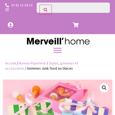
07 61 15 04 14
Accueil
/
Bureau-Papeterie
/
Stylos, gommes et
accessoires
/ Gommes Junk food ou Glaces