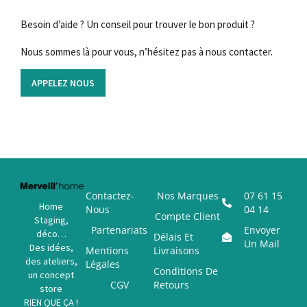
Besoin d’aide ? Un conseil pour trouver le bon produit ?
Nous sommes là pour vous, n’hésitez pas à nous contacter.
APPELEZ NOUS
Contactez-
Nos Marques
07 61 15
Home
Nous
04 14
Compte Client
Staging,
Partenariats
Envoyer
déco…
Délais Et
Un Mail
Des idées,
Mentions
Livraisons
des ateliers,
Légales
Conditions De
un concept
CGV
Retours
store
RIEN QUE ÇA !