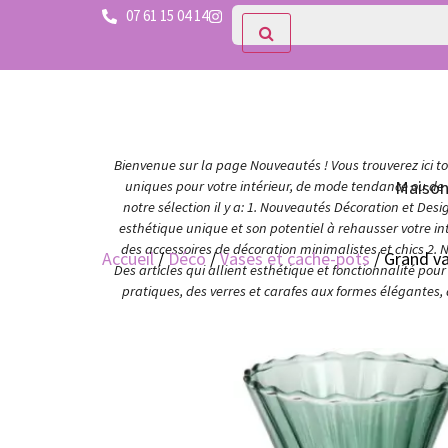
07 61 15 04 14
Bienvenue sur la page Nouveautés ! Vous trouverez ici tou
Maiso
uniques pour votre intérieur, de mode tendance ou de c
notre sélection il y a: 1. Nouveautés Décoration et Des
esthétique unique et son potentiel à rehausser votre in
des accessoires de décoration minimalistes et chics 2. 
Accueil
/
Déco
/
Vases et cache-pots
/ Grand va
Des articles qui allient esthétique et fonctionnalité po
pratiques, des verres et carafes aux formes élégantes,