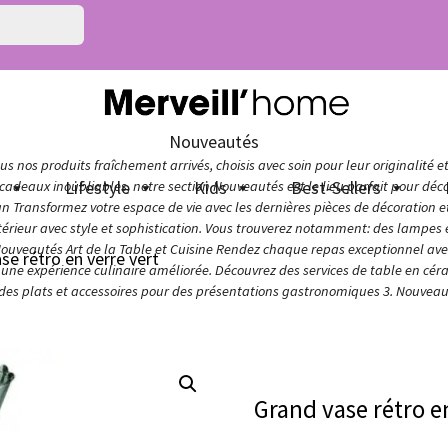
Nouveautés
s nos produits fraîchement arrivés, choisis avec soin pour leur originalité e
n
Lifestyle
Kids
Best-Sellers
adeaux inoubliables, notre section Nouveautés est le lieu parfait pour décou
ign Transformez votre espace de vie avec les dernières pièces de décoration 
térieur avec style et sophistication. Vous trouverez notamment: des lampes e
Nouveautés Art de la Table et Cuisine Rendez chaque repas exceptionnel avec 
se rétro en verre vert
ur une expérience culinaire améliorée. Découvrez des services de table en cér
 des plats et accessoires pour des présentations gastronomiques 3. Nouveaut
Grand vase rétro e