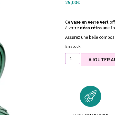
25,00
€
Ce
vase en verre vert
off
à votre
déco rétro
une foi
Assurez une belle composi
En stock
AJOUTER A