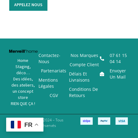
APPELEZ NOUS
Contactez-
Nos Marques
07 61 15
Home
Nous
04 14
Compte Client
Staging,
Partenariats
Envoyer
déco…
Délais Et
Un Mail
Des idées,
Mentions
Livraisons
des ateliers,
Légales
Conditions De
un concept
CGV
Retours
store
RIEN QUE ÇA !
Copyright © 2024 – Tous
FR
Droits Réservés