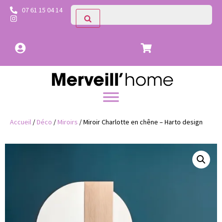
07 61 15 04 14
Accueil
/
Déco
/
Miroirs
/ Miroir Charlotte en chêne – Harto design