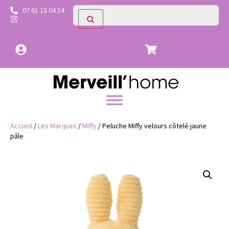
07 61 15 04 14
Accueil
/
Les Marques
/
Miffy
/ Peluche Miffy velours côtelé jaune
pâle