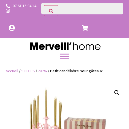
07 61 15 04 14
Accueil
/
SOLDES
/
-50%
/ Petit candélabre pour gâteaux