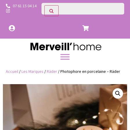
07 61 15 04 14
Accueil
/
Les Marques
/
Räder
/ Photophore en porcelaine – Räder