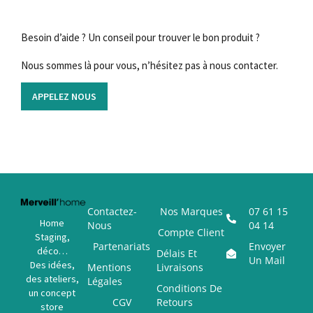
Besoin d’aide ? Un conseil pour trouver le bon produit ?
Nous sommes là pour vous, n’hésitez pas à nous contacter.
APPELEZ NOUS
Contactez-
Nos Marques
07 61 15
Home
Nous
04 14
Compte Client
Staging,
Partenariats
Envoyer
déco…
Délais Et
Un Mail
Des idées,
Mentions
Livraisons
des ateliers,
Légales
Conditions De
un concept
CGV
Retours
store