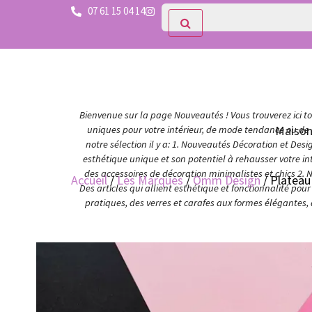
07 61 15 04 14
Bienvenue sur la page Nouveautés ! Vous trouverez ici tou
Maiso
uniques pour votre intérieur, de mode tendance ou de c
notre sélection il y a: 1. Nouveautés Décoration et Des
esthétique unique et son potentiel à rehausser votre in
des accessoires de décoration minimalistes et chics 2. 
Accueil
/
Les Marques
/
Omm Design
/ Plateau
Des articles qui allient esthétique et fonctionnalité po
pratiques, des verres et carafes aux formes élégantes,