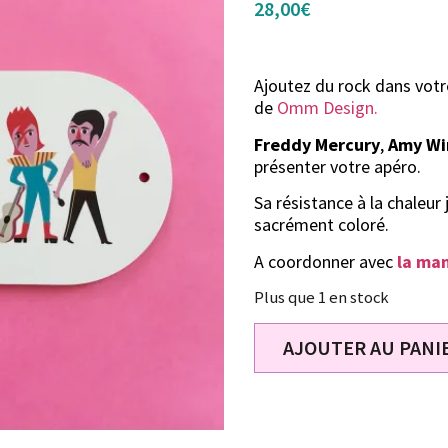
28,00
€
Ajoutez du rock dans votr
de
Omm Design.
Freddy Mercury
,
Amy Wi
présenter votre apéro.
Sa résistance à la chaleur
sacrément coloré.
A coordonner avec
la ma
Plus que 1 en stock
AJOUTER AU PANI