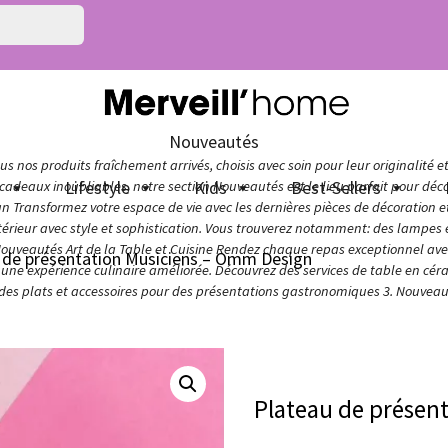
Nouveautés
s nos produits fraîchement arrivés, choisis avec soin pour leur originalité e
n
Lifestyle
Kids
Best-Sellers
adeaux inoubliables, notre section Nouveautés est le lieu parfait pour décou
ign Transformez votre espace de vie avec les dernières pièces de décoration 
térieur avec style et sophistication. Vous trouverez notamment: des lampes e
Nouveautés Art de la Table et Cuisine Rendez chaque repas exceptionnel avec 
 de présentation Musiciens – Omm Design
ur une expérience culinaire améliorée. Découvrez des services de table en cér
 des plats et accessoires pour des présentations gastronomiques 3. Nouveaut
Plateau de présen