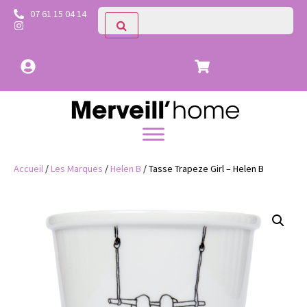
07 61 15 04 14
Accueil
/
Les Marques
/
Helen B
/ Tasse Trapeze Girl – Helen B