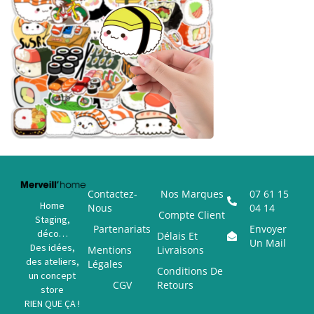
Contactez-
Nos Marques
07 61 15
Home
Nous
04 14
Compte Client
Staging,
Partenariats
Envoyer
déco…
Délais Et
Un Mail
Des idées,
Mentions
Livraisons
des ateliers,
Légales
Conditions De
un concept
CGV
Retours
store
RIEN QUE ÇA !