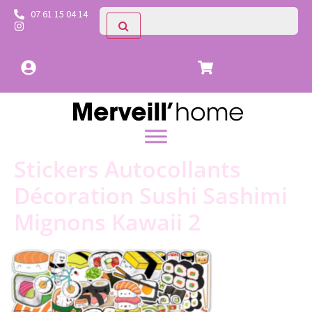
07 61 15 04 14
Stickers Autocollants
Décoration Sushi Sashimi
Mignons Kawaii 2