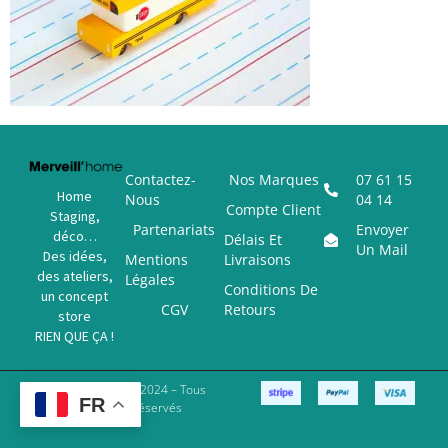
Contactez-
Nos Marques
07 61 15
Home
Nous
04 14
Compte Client
Staging,
Partenariats
Envoyer
déco…
Délais Et
Un Mail
Des idées,
Mentions
Livraisons
des ateliers,
Légales
Conditions De
un concept
CGV
Retours
store
RIEN QUE ÇA !
Copyright © 2024 – Tous
FR
Droits Réservés