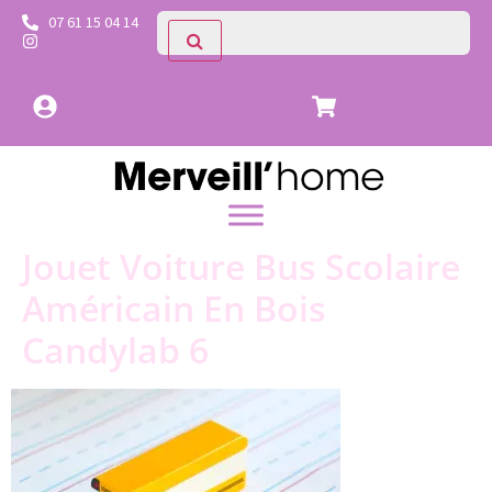
07 61 15 04 14
Jouet Voiture Bus Scolaire
Américain En Bois
Candylab 6