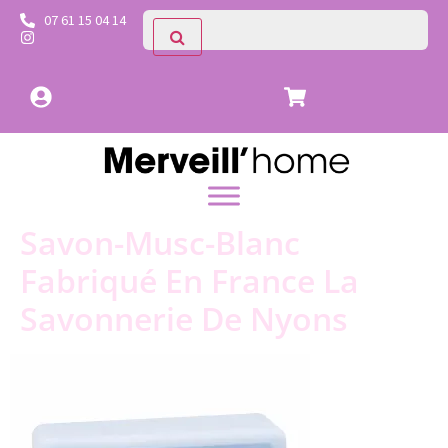
07 61 15 04 14
Savon-Musc-Blanc
Fabriqué En France La
Savonnerie De Nyons