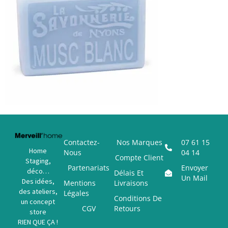
Contactez-
Nos Marques
07 61 15
Home
Nous
04 14
Compte Client
Staging,
Partenariats
Envoyer
déco…
Délais Et
Un Mail
Des idées,
Mentions
Livraisons
des ateliers,
Légales
Conditions De
un concept
CGV
Retours
store
RIEN QUE ÇA !