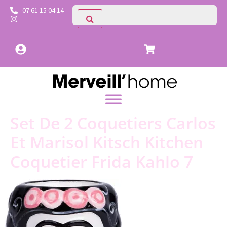
07 61 15 04 14
Set De 2 Coquetiers Carlos
Et Marisol Kitsch Kitchen
Coquetier Frida Kahlo 7