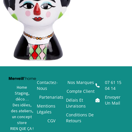
Contactez-
Nos Marques
07 61 15
Home
Nous
04 14
Compte Client
Staging,
Partenariats
Envoyer
déco…
Délais Et
Un Mail
Des idées,
Mentions
Livraisons
des ateliers,
Légales
Conditions De
un concept
CGV
Retours
store
RIEN QUE ÇA !