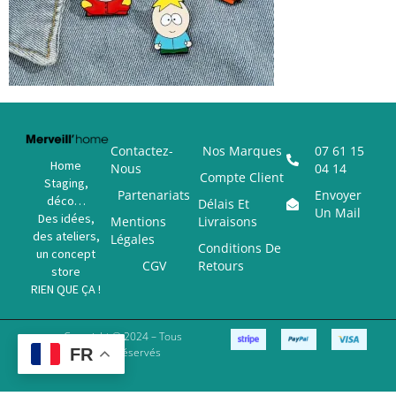
Contactez-
Nos Marques
07 61 15
Home
Nous
04 14
Compte Client
Staging,
Partenariats
Envoyer
déco…
Délais Et
Un Mail
Des idées,
Mentions
Livraisons
des ateliers,
Légales
Conditions De
un concept
CGV
Retours
store
RIEN QUE ÇA !
Copyright © 2024 – Tous
FR
Droits Réservés