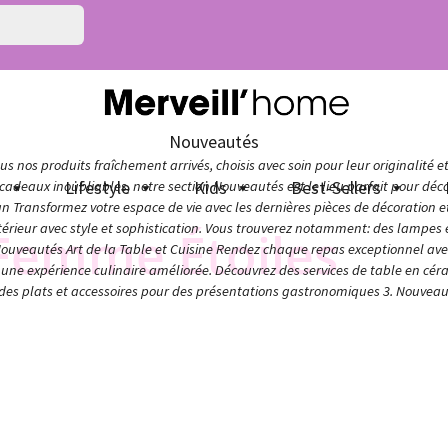
Nouveautés
s nos produits fraîchement arrivés, choisis avec soin pour leur originalité e
n
Lifestyle
Kids
Best-Sellers
adeaux inoubliables, notre section Nouveautés est le lieu parfait pour décou
ign Transformez votre espace de vie avec les dernières pièces de décoration 
térieur avec style et sophistication. Vous trouverez notamment: des lampes e
 Femme Étoiles
Nouveautés Art de la Table et Cuisine Rendez chaque repas exceptionnel avec 
ur une expérience culinaire améliorée. Découvrez des services de table en cér
 des plats et accessoires pour des présentations gastronomiques 3. Nouveaut