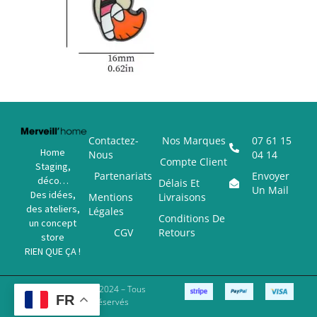
Contactez-
Nos Marques
07 61 15
Home
Nous
04 14
Compte Client
Staging,
Partenariats
Envoyer
déco…
Délais Et
Un Mail
Des idées,
Mentions
Livraisons
des ateliers,
Légales
Conditions De
un concept
CGV
Retours
store
RIEN QUE ÇA !
Copyright © 2024 – Tous
FR
Droits Réservés