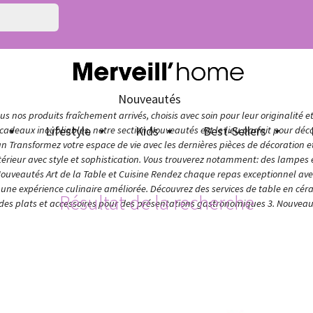
Nouveautés
s nos produits fraîchement arrivés, choisis avec soin pour leur originalité e
n
Lifestyle
Kids
Best-Sellers
adeaux inoubliables, notre section Nouveautés est le lieu parfait pour décou
ign Transformez votre espace de vie avec les dernières pièces de décoration 
térieur avec style et sophistication. Vous trouverez notamment: des lampes e
Nouveautés Art de la Table et Cuisine Rendez chaque repas exceptionnel avec 
ur une expérience culinaire améliorée. Découvrez des services de table en cér
Résultat de la recherche
 des plats et accessoires pour des présentations gastronomiques 3. Nouveaut