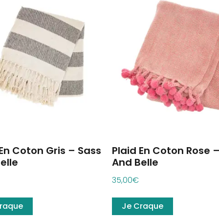
 En Coton Gris – Sass
Plaid En Coton Rose 
elle
And Belle
35,00
€
raque
Je Craque