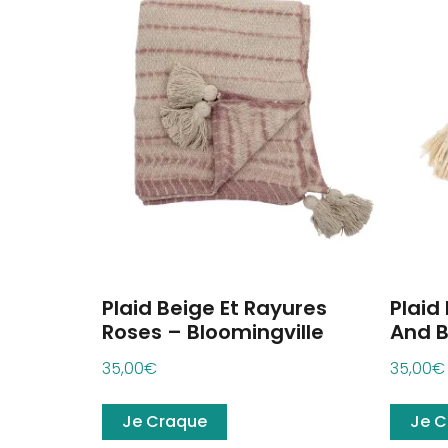
Plaid Beige Et Rayures
Plaid
Roses – Bloomingville
And B
35,00
€
35,00
€
Je Craque
Je C