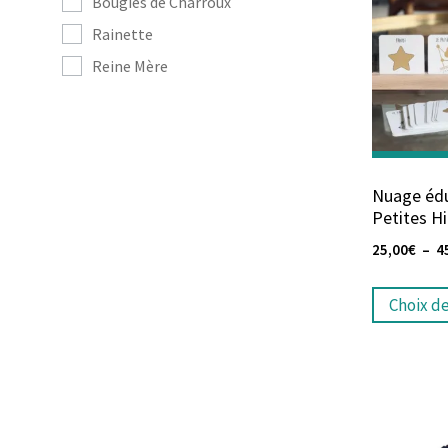
Bougies de Charroux
Rainette
Reine Mère
Nuage édu
Petites Hi
25,00
€
–
4
Choix d