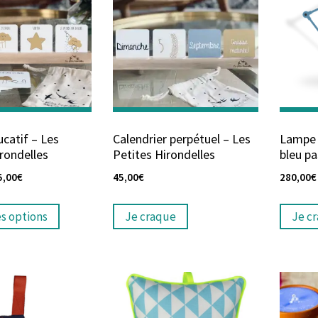
catif – Les
Calendrier perpétuel – Les
Lampe 
rondelles
Petites Hirondelles
bleu pa
5,00
€
45,00
€
280,00
€
es options
Je craque
Je c