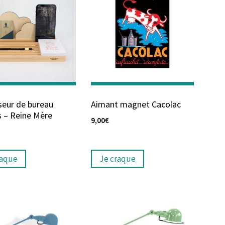
seur de bureau
Aimant magnet Cacolac
 – Reine Mère
9,00
€
raque
Je craque