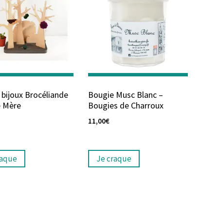
 bijoux Brocéliande
Bougie Musc Blanc –
e Mère
Bougies de Charroux
11,00
€
raque
Je craque