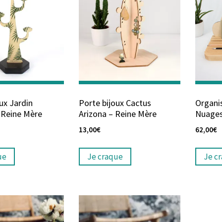
ux Jardin
Porte bijoux Cactus
Organi
– Reine Mère
Arizona – Reine Mère
Nuages
13,00
€
62,00
€
ue
Je craque
Je c