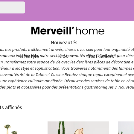
Nouveautés
s nos produits fraîchement arrivés, choisis avec soin pour leur originalité e
n
Lifestyle
Kids
Best-Sellers
adeaux inoubliables, notre section Nouveautés est le lieu parfait pour décou
ign Transformez votre espace de vie avec les dernières pièces de décoration 
térieur avec style et sophistication. Vous trouverez notamment: des lampes e
Nouveautés Art de la Table et Cuisine Rendez chaque repas exceptionnel avec 
ur une expérience culinaire améliorée. Découvrez des services de table en cér
 des plats et accessoires pour des présentations gastronomiques 3. Nouveaut
ts affichés