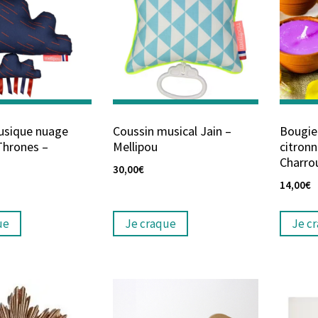
usique nuage
Coussin musical Jain –
Bougie
Thrones –
Mellipou
citronn
Charro
30,00
€
14,00
€
ue
Je craque
Je c