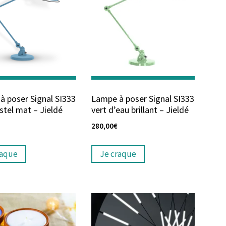
à poser Signal SI333
Lampe à poser Signal SI333
stel mat – Jieldé
vert d’eau brillant – Jieldé
280,00
€
raque
Je craque