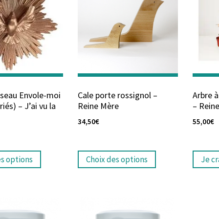
iseau Envole-moi
Cale porte rossignol –
Arbre à
riés) – J’ai vu la
Reine Mère
– Rein
34,50
€
55,00
€
es options
Choix des options
Je c