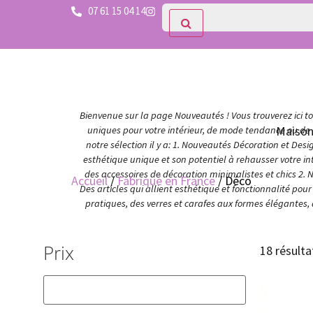
07 61 15 04 14
Bienvenue sur la page Nouveautés ! Vous trouverez ici tou
Maiso
uniques pour votre intérieur, de mode tendance ou de c
notre sélection il y a: 1. Nouveautés Décoration et Des
esthétique unique et son potentiel à rehausser votre in
des accessoires de décoration minimalistes et chics 2. 
Accueil
/
Fabriqué en France
/ Déco
Des articles qui allient esthétique et fonctionnalité po
pratiques, des verres et carafes aux formes élégantes,
Prix
18 résulta