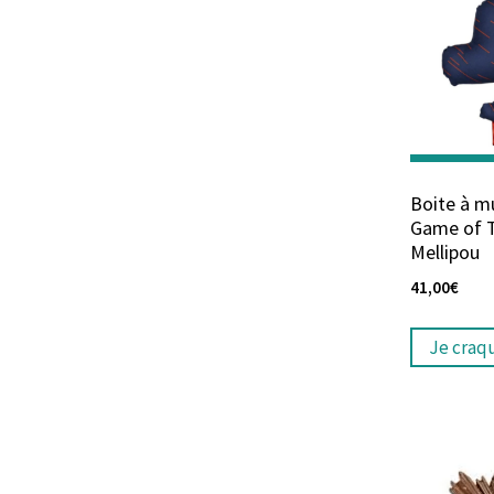
Boite à m
Game of 
Mellipou
41,00
€
Je craq