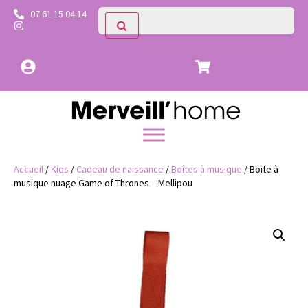
07 61 15 04 14
Accueil
/
Kids
/
Cadeau de naissance
/
Boîtes à musique
/ Boite à
musique nuage Game of Thrones – Mellipou