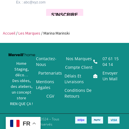
Accueil
/
Les Marques
/ Marina Marinski
Contactez-
Nos Marques
07 61 15
Home
Nous
04 14
Compte Client
Staging,
Partenariats
Envoyer
déco…
Délais Et
Un Mail
Des idées,
Mentions
Livraisons
des ateliers,
Légales
Conditions De
un concept
CGV
Retours
store
RIEN QUE ÇA !
Copyright © 2024 – Tous
FR
Droits Réservés