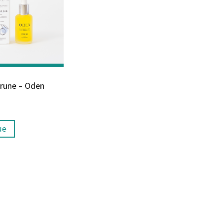
Prune – Oden
ue