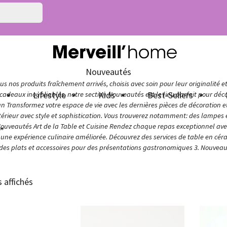
Nouveautés
s nos produits fraîchement arrivés, choisis avec soin pour leur originalité e
n
Lifestyle
Kids
Best-Sellers
adeaux inoubliables, notre section Nouveautés est le lieu parfait pour décou
ign Transformez votre espace de vie avec les dernières pièces de décoration 
térieur avec style et sophistication. Vous trouverez notamment: des lampes e
Nouveautés Art de la Table et Cuisine Rendez chaque repas exceptionnel avec 
e”
ur une expérience culinaire améliorée. Découvrez des services de table en cér
 des plats et accessoires pour des présentations gastronomiques 3. Nouveaut
s affichés