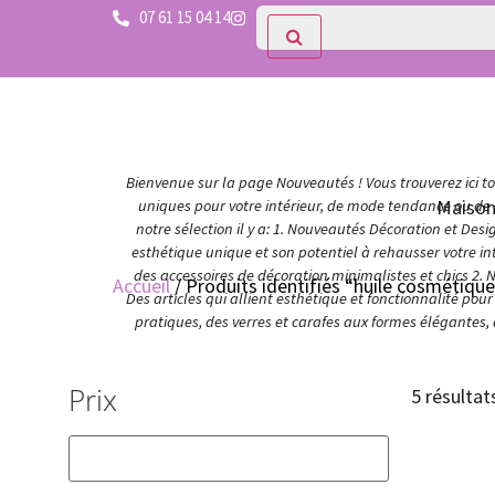
07 61 15 04 14
Bienvenue sur la page Nouveautés ! Vous trouverez ici tou
Maiso
uniques pour votre intérieur, de mode tendance ou de c
notre sélection il y a: 1. Nouveautés Décoration et Des
esthétique unique et son potentiel à rehausser votre in
des accessoires de décoration minimalistes et chics 2. 
Accueil
/ Produits identifiés “huile cosmétiqu
Des articles qui allient esthétique et fonctionnalité po
pratiques, des verres et carafes aux formes élégantes,
Prix
5 résultat