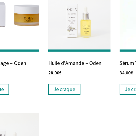
sage – Oden
Huile d’Amande – Oden
Sérum 
28,00
€
34,00
€
ue
Je craque
Je c