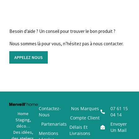
Besoin d’aide ? Un conseil pour trouver le bon produit ?
Nous sommes là pour vous, n’hésitez pas à nous contacter.
APPELEZ NOUS
Contactez-
Nos Marques
07 61 15
Home
Nous
04 14
Compte Client
Staging,
Partenariats
Envoyer
déco…
Délais Et
Un Mail
Des idées,
Mentions
Livraisons
des ateliers,