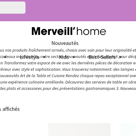
Nouveautés
s nos produits fraîchement arrivés, choisis avec soin pour leur originalité e
n
Lifestyle
Kids
Best-Sellers
adeaux inoubliables, notre section Nouveautés est le lieu parfait pour décou
ign Transformez votre espace de vie avec les dernières pièces de décoration 
térieur avec style et sophistication. Vous trouverez notamment: des lampes e
Nouveautés Art de la Table et Cuisine Rendez chaque repas exceptionnel avec 
ur une expérience culinaire améliorée. Découvrez des services de table en cér
 des plats et accessoires pour des présentations gastronomiques 3. Nouveaut
s affichés