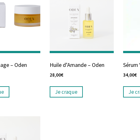
sage – Oden
Huile d’Amande – Oden
Sérum 
28,00
€
34,00
€
ue
Je craque
Je c