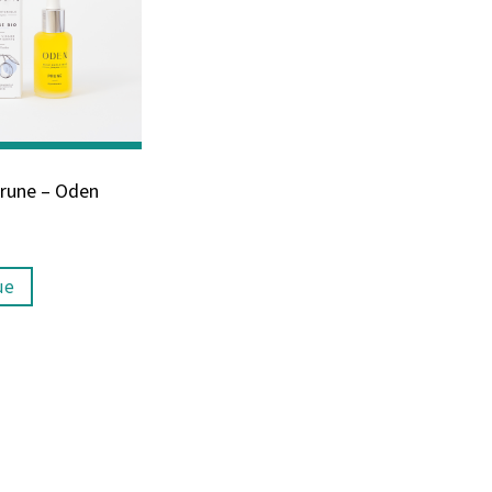
Prune – Oden
ue