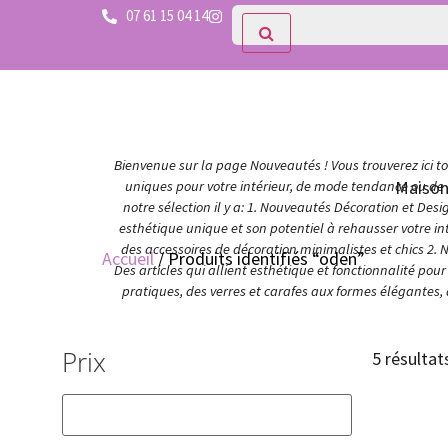
07 61 15 04 14
Bienvenue sur la page Nouveautés ! Vous trouverez ici tou
Maiso
uniques pour votre intérieur, de mode tendance ou de c
notre sélection il y a: 1. Nouveautés Décoration et Des
esthétique unique et son potentiel à rehausser votre in
des accessoires de décoration minimalistes et chics 2. 
Accueil
/ Produits identifiés “oden”
Des articles qui allient esthétique et fonctionnalité po
pratiques, des verres et carafes aux formes élégantes,
Prix
5 résultat