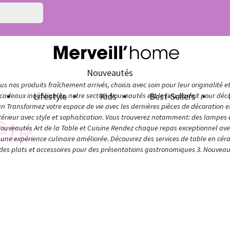
Nouveautés
s nos produits fraîchement arrivés, choisis avec soin pour leur originalité e
n
Lifestyle
Kids
Best-Sellers
adeaux inoubliables, notre section Nouveautés est le lieu parfait pour décou
ign Transformez votre espace de vie avec les dernières pièces de décoration 
térieur avec style et sophistication. Vous trouverez notamment: des lampes e
̂te
Nouveautés Art de la Table et Cuisine Rendez chaque repas exceptionnel avec 
ur une expérience culinaire améliorée. Découvrez des services de table en cér
 des plats et accessoires pour des présentations gastronomiques 3. Nouveaut