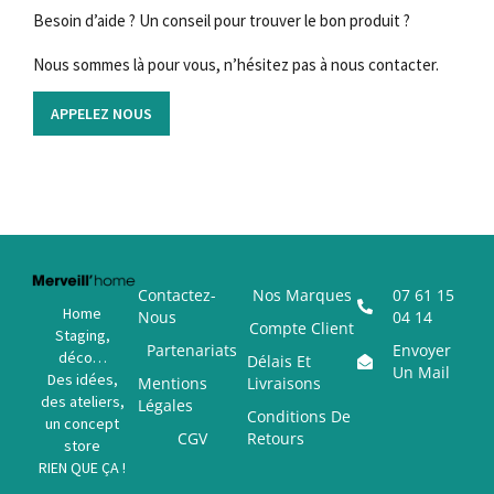
Besoin d’aide ? Un conseil pour trouver le bon produit ?
Nous sommes là pour vous, n’hésitez pas à nous contacter.
APPELEZ NOUS
Contactez-
Nos Marques
07 61 15
Home
Nous
04 14
Compte Client
Staging,
Partenariats
Envoyer
déco…
Délais Et
Un Mail
Des idées,
Mentions
Livraisons
des ateliers,
Légales
Conditions De
un concept
CGV
Retours
store
RIEN QUE ÇA !