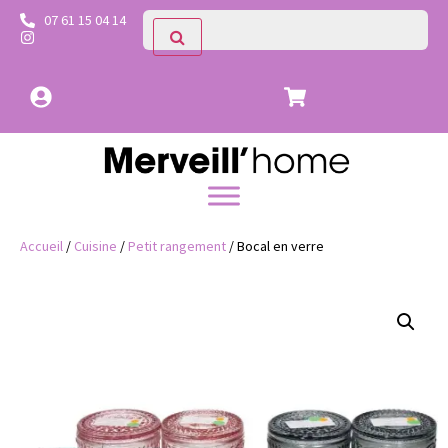
07 61 15 04 14
Accueil
/
Cuisine
/
Petit rangement
/ Bocal en verre