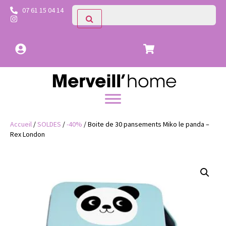
07 61 15 04 14
Accueil
/
SOLDES
/
-40%
/ Boite de 30 pansements Miko le panda –
Rex London