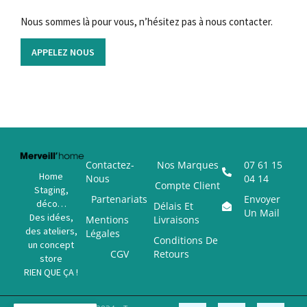
Nous sommes là pour vous, n’hésitez pas à nous contacter.
APPELEZ NOUS
Contactez-
Nos Marques
07 61 15
Home
Nous
04 14
Compte Client
Staging,
Partenariats
Envoyer
déco…
Délais Et
Un Mail
Des idées,
Mentions
Livraisons
des ateliers,
Légales
Conditions De
un concept
CGV
Retours
store
RIEN QUE ÇA !