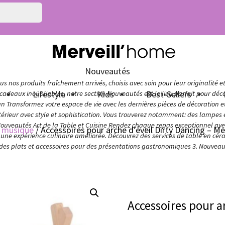
Nouveautés
s nos produits fraîchement arrivés, choisis avec soin pour leur originalité e
n
Lifestyle
Kids
Best-Sellers
adeaux inoubliables, notre section Nouveautés est le lieu parfait pour décou
ign Transformez votre espace de vie avec les dernières pièces de décoration 
térieur avec style et sophistication. Vous trouverez notamment: des lampes e
Nouveautés Art de la Table et Cuisine Rendez chaque repas exceptionnel avec 
à musique
/ Accessoires pour arche d’éveil Dirty Dancing – Me
ur une expérience culinaire améliorée. Découvrez des services de table en cér
 des plats et accessoires pour des présentations gastronomiques 3. Nouveaut
Accessoires pour a