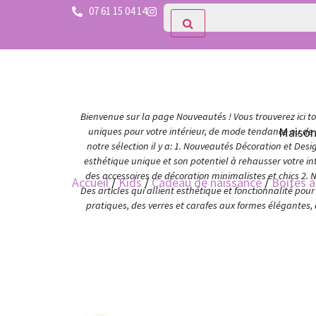
07 61 15 04 14
Bienvenue sur la page Nouveautés ! Vous trouverez ici tou
Maiso
uniques pour votre intérieur, de mode tendance ou de c
notre sélection il y a: 1. Nouveautés Décoration et Des
esthétique unique et son potentiel à rehausser votre in
des accessoires de décoration minimalistes et chics 2. 
Accueil
/
Kids
/
Cadeau de naissance
/
Boîtes 
Des articles qui allient esthétique et fonctionnalité po
pratiques, des verres et carafes aux formes élégantes,