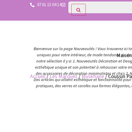
07 61 15 04 14
Bienvenue sur la page Nouveautés ! Vous trouverez ici tou
Maiso
uniques pour votre intérieur, de mode tendance ou de c
notre sélection il y a: 1. Nouveautés Décoration et Des
esthétique unique et son potentiel à rehausser votre in
des accessoires de décoration minimalistes et chics 2. 
Accueil
/
Les Marques
/
Muskhane
/ Coussin P
Des articles qui allient esthétique et fonctionnalité po
pratiques, des verres et carafes aux formes élégantes,