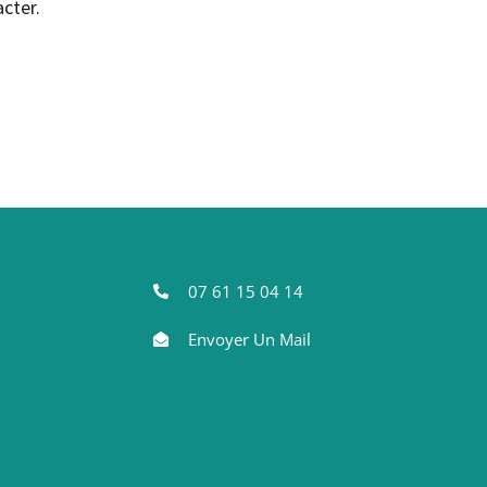
cter.
07 61 15 04 14
Envoyer Un Mail