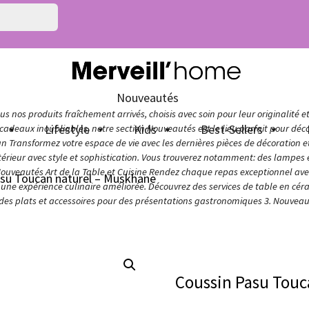
Nouveautés
s nos produits fraîchement arrivés, choisis avec soin pour leur originalité e
n
Lifestyle
Kids
Best-Sellers
adeaux inoubliables, notre section Nouveautés est le lieu parfait pour décou
ign Transformez votre espace de vie avec les dernières pièces de décoration 
térieur avec style et sophistication. Vous trouverez notamment: des lampes e
Nouveautés Art de la Table et Cuisine Rendez chaque repas exceptionnel avec 
asu Toucan naturel – Muskhane
ur une expérience culinaire améliorée. Découvrez des services de table en cér
 des plats et accessoires pour des présentations gastronomiques 3. Nouveaut
Coussin Pasu Touc