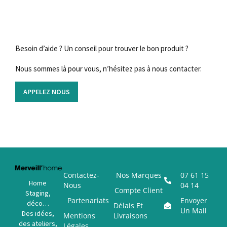
Besoin d’aide ? Un conseil pour trouver le bon produit ?
Nous sommes là pour vous, n’hésitez pas à nous contacter.
APPELEZ NOUS
Contactez-
Nos Marques
07 61 15
Home
Nous
04 14
Compte Client
Staging,
Partenariats
Envoyer
déco…
Délais Et
Un Mail
Des idées,
Mentions
Livraisons
des ateliers,
Légales