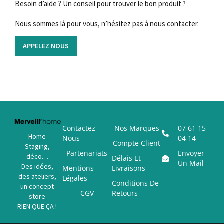
Besoin d’aide ? Un conseil pour trouver le bon produit ?
Nous sommes là pour vous, n’hésitez pas à nous contacter.
APPELEZ NOUS
Contactez-
Nos Marques
07 61 15
Home
Nous
04 14
Compte Client
Staging,
Partenariats
Envoyer
déco…
Délais Et
Un Mail
Des idées,
Mentions
Livraisons
des ateliers,
Légales
Conditions De
un concept
CGV
Retours
store
RIEN QUE ÇA !