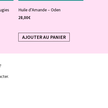
ugies
Huile d’Amande – Oden
28,00
€
AJOUTER AU PANIER
?
cter.