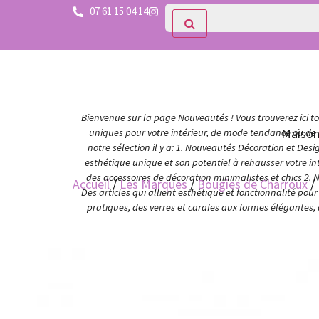
07 61 15 04 14
Bienvenue sur la page Nouveautés ! Vous trouverez ici tou
Maiso
uniques pour votre intérieur, de mode tendance ou de c
notre sélection il y a: 1. Nouveautés Décoration et Des
esthétique unique et son potentiel à rehausser votre in
des accessoires de décoration minimalistes et chics 2. 
Accueil
/
Les Marques
/
Bougies de Charroux
/ 
Des articles qui allient esthétique et fonctionnalité po
pratiques, des verres et carafes aux formes élégantes,