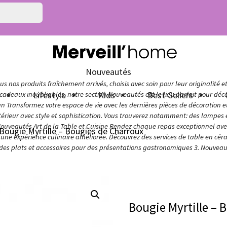
Nouveautés
s nos produits fraîchement arrivés, choisis avec soin pour leur originalité e
n
Lifestyle
Kids
Best-Sellers
adeaux inoubliables, notre section Nouveautés est le lieu parfait pour décou
ign Transformez votre espace de vie avec les dernières pièces de décoration 
térieur avec style et sophistication. Vous trouverez notamment: des lampes e
Nouveautés Art de la Table et Cuisine Rendez chaque repas exceptionnel avec 
Bougie Myrtille – Bougies de Charroux
ur une expérience culinaire améliorée. Découvrez des services de table en cér
 des plats et accessoires pour des présentations gastronomiques 3. Nouveaut
Bougie Myrtille – 