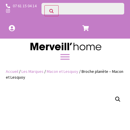
07 61 15 04 14
Accueil
/
Les Marques
/
Macon et Lesquoy
/ Broche planète – Macon
et Lesquoy