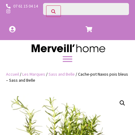
07 61 15 04 14
Accueil
/
Les Marques
/
Sass and Belle
/ Cache-pot Naxos pois bleus
– Sass and Belle