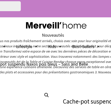
Nouveautés
s nos produits fraîchement arrivés, choisis avec soin pour leur originalité e
n
Lifestyle
Kids
Best-Sellers
adeaux inoubliables, notre section Nouveautés est le lieu parfait pour décou
ign Transformez votre espace de vie avec les dernières pièces de décoration 
térieur avec style et sophistication. Vous trouverez notamment: des lampes e
Nouveautés Art de la Table et Cuisine Rendez chaque repas exceptionnel avec 
pot suspendu Naxos pois bleus – Sass and Belle
ur une expérience culinaire améliorée. Découvrez des services de table en cér
 des plats et accessoires pour des présentations gastronomiques 3. Nouveaut
Cache-pot suspendu