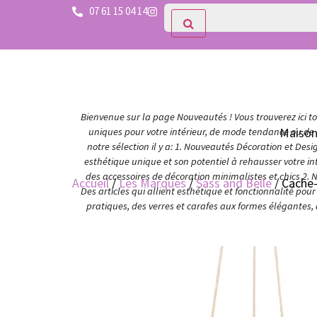
07 61 15 04 14
Bienvenue sur la page Nouveautés ! Vous trouverez ici tou
Maiso
uniques pour votre intérieur, de mode tendance ou de c
notre sélection il y a: 1. Nouveautés Décoration et Des
esthétique unique et son potentiel à rehausser votre in
des accessoires de décoration minimalistes et chics 2. 
Accueil
/
Les Marques
/
Sass and Belle
/ Cache-
Des articles qui allient esthétique et fonctionnalité po
pratiques, des verres et carafes aux formes élégantes,