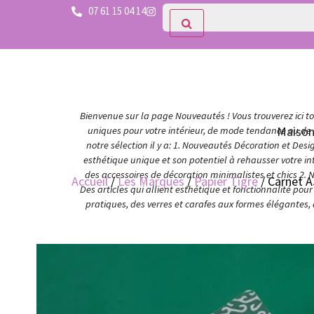
07 61 15 04 14
Bienvenue sur la page Nouveautés ! Vous trouverez ici tou
Maiso
uniques pour votre intérieur, de mode tendance ou de c
notre sélection il y a: 1. Nouveautés Décoration et Des
esthétique unique et son potentiel à rehausser votre in
des accessoires de décoration minimalistes et chics 2. 
Accueil
/
Les Marques
/
Papier Tigre
/ Carnet A
Des articles qui allient esthétique et fonctionnalité po
pratiques, des verres et carafes aux formes élégantes,