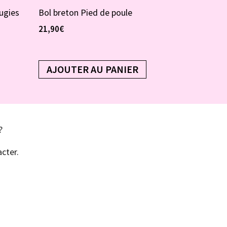
ugies
Bol breton Pied de poule
21,90
€
AJOUTER AU PANIER
?
cter.