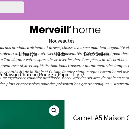
Nouveautés
s nos produits fraîchement arrivés, choisis avec soin pour leur originalité e
n
Lifestyle
Kids
Best-Sellers
adeaux inoubliables, notre section Nouveautés est le lieu parfait pour décou
ign Transformez votre espace de vie avec les dernières pièces de décoration 
térieur avec style et sophistication. Vous trouverez notamment: des lampes e
Nouveautés Art de la Table et Cuisine Rendez chaque repas exceptionnel avec 
5 Maison Chateau Rouge x Papier Tigre
ur une expérience culinaire améliorée. Découvrez des services de table en cér
 des plats et accessoires pour des présentations gastronomiques 3. Nouveaut
Carnet A5 Maison 